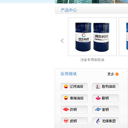
产品中心
滑剂
L-FCT特种工业齿轮油
冶金专用齿轮油
应用领域